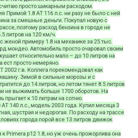
е считаю просто шикарным расходом.
я Примой 1.8 АТ 116 л.с. ни разу не было с ней
ина за смешные деньги. Покупал новую с
трассе, поэтому расход бензина в городе не
5 литров на 120 км/ч.
 с женой примеру 1.8 на механике за 25 тыс.
орд мондео. Автомобиль просто очаровал своим
кушает относительно мало – до 10 литров на
а ест просто немеряно.
АТ 2002 г.в. Коллега порекомендовал как
ашину. Зимой в сильные морозы и с
ратится до 14 литров, но летом тянет 8.5 литров
и не выжимать больше 1700 оборотов. На
ль прыгает к 10 литрам на сотню.
АТ 140 л.с., модель 2003 года. Купил месяца 3
ная, шустрая и недорогая. По расходу на трассе
условиях города порой все 13 литров движок
к Primera p12 1.8, но уж очень прожорлива она