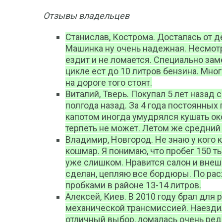
Отзывы владельцев
Станислав, Кострома. Досталась от д
Машинка ну очень надежная. Несмотр
ездит и не ломается. Специально зам
цикле ест до 10 литров бензина. Мног
на дороге того стоят.
Виталий, Тверь. Покупал 5 лет назад с
полгода назад. За 4 года постоянных
капотом иногда умудрялся кушать ок
терпеть не может. Летом же средний 
Владимир, Новгород. Не знаю у кого к
кошмар. Я понимаю, что пробег 150 ты
уже слишком. Нравится салон и внеш
сделан, цепляю все бордюры. По расхо
пробками в районе 13-14 литров.
Алексей, Киев. В 2010 году брал для р
механической трансмиссией. Наездил
отличный выбор, ломалась очень редко