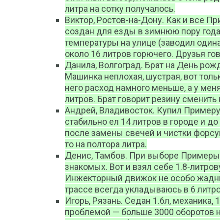
литра на сотку получалось.
Виктор, Ростов-на-Дону. Как и все При
создан для езды в зимнюю пору года
температуры на улице (заводил одинако
около 16 литров горючего. Друзья гов
Данила, Волгоград. Брат на День рожде
Машинка неплохая, шустрая, вот тольк
него расход намного меньше, а у меня
литров. Брат говорит резину сменить
Андрей, Владивосток. Купил Примеру 
стабильно ел 14 литров в городе и до
после замены свечей и чистки форсу
то на полтора литра.
Денис, Тамбов. При выборе Примеры
знакомых. Вот и взял себе 1.8-литров
Инжекторный движок не особо жадный,
трассе всегда укладываюсь в 6 литро
Игорь, Рязань. Седан 1.6л, механика, 
проблемой — больше 3000 оборотов не