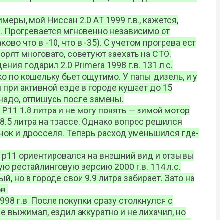
меры, мой Ниссан 2.0 АТ 1999 г.в., кажется,
. Прогревается мгновенно независимо от
во что в -10, что в -35). С учетом прогрева ест
орят многовато, советуют заехать на СТО.
ния подарил 2.0 Primera 1998 г.в. 131 л.с.
о по кошельку бьет ощутимо. У папы дизель, и у
 при активной езде в городе кушает до 15
 надо, отпишусь после замены.
Р11 1.8 литра и не могу понять — зимой мотор
 8.5 литра на трассе. Однако вопрос решился
нок и дросселя. Теперь расход уменьшился где-
 р11 ориентировался на внешний вид и отзывы
ую рестайлинговую версию 2000 г.в. 114 л.с.
 но в городе свои 9.9 литра забирает. Зато на
в.
1998 г.в. После покупки сразу столкнулся с
 выжимал, ездил аккуратно и не лихачил, но