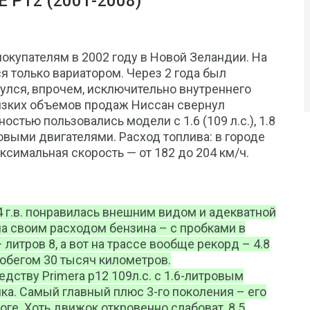
Р12 (2001-2008)
покупателям в 2002 году в Новой Зеландии. На
 только вариатором. Через 2 года был
нулся, впрочем, исключительно внутреннего
 низких объемов продаж Ниссан свернул
стью пользовались модели с 1.6 (109 л.с.), 1.8
иновыми двигателями. Расход топлива: в городе
Максимальная скорость — от 182 до 204 км/ч.
04 г.в. понравилась внешним видом и адекватной
а своим расходом бензина – с пробками в
 литров 8, а вот на трассе вообще рекорд – 4.8
пробегом 30 тысяч километров.
едству Primera p12 109л.с. с 1.6-литровым
ка. Самый главный плюс 3-го поколения – его
ге. Хоть движок откровенно слабоват, 8.5