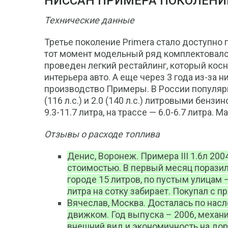
НИССАН ПРИМЕРА ПОКОЛЕНИЕ 
Технические данные
Третье поколение Primera стало доступно 
тот момент модельный ряд комплектовался
проведен легкий рестайлинг, который кос
интерьера авто. А еще через 3 года из-за
производство Примеры. В России популярно
(116 л.с.) и 2.0 (140 л.с.) литровыми бенз
9.3-11.7 литра, на трассе — 6.0-6.7 литра. 
Отзывы о расходе топлива
Денис, Воронеж. Примера III 1.6л 20
стоимостью. В первый месяц поразил
городе 15 литров, по пустым улицам –
литра на сотку забирает. Покупал с 
Вячеслав, Москва. Досталась по насл
движком. Год выпуска – 2006, механи
внешний вид и экономичность на доро