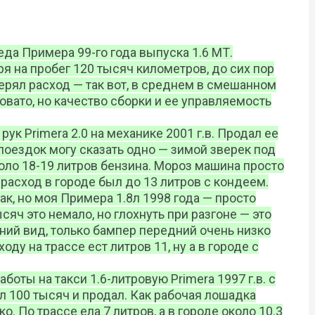
еда Примера 99-го года выпуска 1.6 МТ.
я на пробег 120 тысяч километров, до сих пор
ерял расход — так вот, в среднем в смешанном
овато, но качество сборки и ее управляемость
 рук Primera 2.0 на механике 2001 г.в. Продал ее
 поездок могу сказать одно — зимой зверек под
оло 18-19 литров бензина. Мороз машина просто
расход в городе был до 13 литров с кондеем.
ак, но моя Примера 1.8л 1998 года — просто
сяч это немало, но глохнуть при разгоне — это
ний вид, только бампер передний очень низко
ду на трассе ест литров 11, ну а в городе с
аботы на такси 1.6-литровую Primera 1997 г.в. с
 100 тысяч и продал. Как рабочая лошадка
. По трассе ела 7 литров, а в городе около 10.3