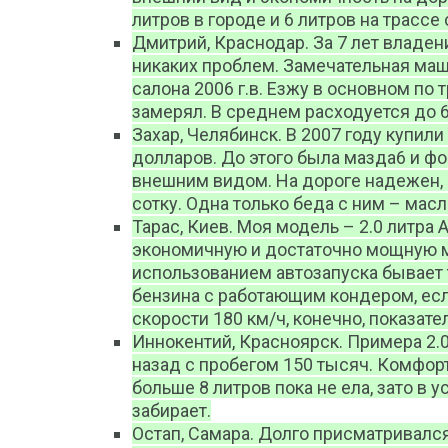
литров в городе и 6 литров на трасс
Дмитрий, Краснодар. За 7 лет владени
никаких проблем. Замечательная маш
салона 2006 г.в. Езжу в основном по 
замерял. В среднем расходуется до 6.
Захар, Челябинск. В 2007 году купили
долларов. До этого была мазда6 и ф
внешним видом. На дороге надежен, 
сотку. Одна только беда с ним – масл
Тарас, Киев. Моя модель – 2.0 литра 
экономичную и достаточно мощную м
использованием автозапуска бывает т
бензина с работающим кондером, есл
скорости 180 км/ч, конечно, показате
Иннокентий, Красноярск. Примера 2.0 
назад с пробегом 150 тысяч. Комфорт
больше 8 литров пока не ела, зато в 
забирает.
Остап, Самара. Долго присматривался 