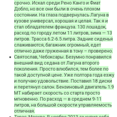
срочно. Искал среди Рено Канго и Фиат
Добло, но все они были в очень плохом
состоянии. На глаза подвернулась Лагуна в
кузове универсал, хорошая и целая. Так я и
стал обладателем француза. 130 лошадок,
расход по городу летом 11 литров, зима — 13
литров. Трасса 6.2-6.5 литра. Задние сиденья
слаживаются, багажник огромный, едет
отлично даже груженная в тону – проверено.
Святослав, Чебоксары. Безумно понравился
внешний вид седана от Лагуна второго
поколения. Просто влюбился, тем более по
такой доступной цене. Уже полтора года езжу
и получаю удовольствие. Поставил 18 диски
и перетянул салон. Бензиновый двигатель 1.9
МТ набирает скорость со старта просто
мгновенно. По расход — в среднем 9-11
литров, на большой скорости управляемость
отличная.
Тарас, Москва. В ноябре 2013-го купил себе