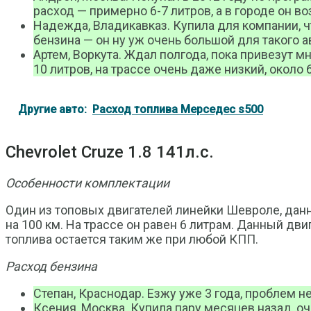
расход — примерно 6-7 литров, а в городе он воз
Надежда, Владикавказ. Купила для компании, ч
бензина — он ну уж очень большой для такого 
Артем, Воркута. Ждал полгода, пока привезут м
10 литров, на трассе очень даже низкий, около 6
Другие авто:
Расход топлива Мерседес s500
Chevrolet Cruze 1.8 141л.с.
Особенности комплектации
Один из топовых двигателей линейки Шевроле, данны
на 100 км. На трассе он равен 6 литрам. Данный двиг
топлива остается таким же при любой КПП.
Расход бензина
Степан, Краснодар. Езжу уже 3 года, проблем не
Ксения, Москва. Купила пару месяцев назад, оч