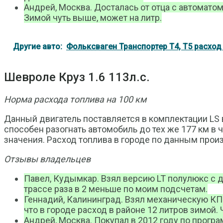
Андрей, Москва. Досталась от отца с автоматом
Зимой чуть выше, может на литр.
Другие авто:
Фольксваген Транспортер Т4, Т5 расход т
Шевроле Круз 1.6 113л.с.
Норма расхода топлива на 100 км
Данный двигатель поставляется в комплектации LS в
способен разогнать автомобиль до тех же 177 км в 
значения. Расход топлива в городе по данным произв
Отзывы владельцев
Павел, Кудымкар. Взял версию LT полулюкс с дв
трассе раза в 2 меньше по моим подсчетам.
Геннадий, Калининград. Взял механическую КПП
что в городе расход в районе 12 литров зимой
Андрей, Москва. Покупал в 2012 году по прогр