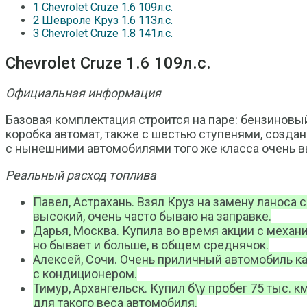
1
Chevrolet Cruze 1.6 109л.с.
2
Шевроле Круз 1.6 113л.с.
3
Chevrolet Cruze 1.8 141л.с.
Chevrolet Cruze 1.6 109л.с.
Официальная информация
Базовая комплектация строится на паре: бензиновый
коробка автомат, также с шестью ступенями, создан
с нынешними автомобилями того же класса очень выс
Реальный расход топлива
Павел, Астрахань. Взял Круз на замену ланоса 
высокий, очень часто бываю на заправке.
Дарья, Москва. Купила во время акции с механ
но бывает и больше, в общем среднячок.
Алексей, Сочи. Очень приличный автомобиль как
с кондиционером.
Тимур, Архангельск. Купил б\у пробег 75 тыс. к
для такого веса автомобиля.