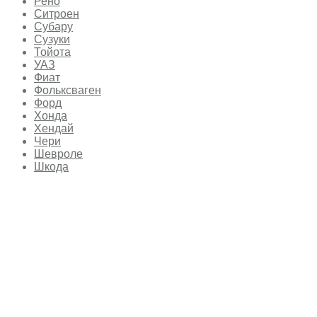
Рено
Ситроен
Субару
Сузуки
Тойота
УАЗ
Фиат
Фольксваген
Форд
Хонда
Хендай
Чери
Шевроле
Шкода