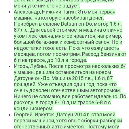
меня уже ничего не радует.
Александр, Нижний Тагил. Это моя первая
машина, на которую насобирал денег.
Приобрел в салоне Datsun on-Dо, мотор 1.6 л,
87 л.с. Для своей стоимости машина отлично
укомплектована, многое нравится, например,
большой багажник и комфортный салон. Но и
недостатки тоже есть. Пока что езжу шесть
месяцев, потом посмотрим. Расход бензина от
6 л на трассе, до 10 л в городе.
Игорь, Лубны. После просмотра нескольких б/
у машин, решили остановиться на новом
Датсуне он-До. Машина 2015 г.в., 1.6 л, 87
лошадей. Уже отъездил один год, пока что
очень доволен отечественным автопромом.
Ничего не сломано, все работает идеально. По
расходу: в город 8-10 л, на трассе 6-8 л с
кондиционером.
Георгий, Иркутск. Датсун 2014 г. стал моей
первой машиной, хотя опыт сборки-разборки
отечественных авто имеется. Поэтому могу