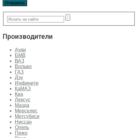
Производители
Ауди
БМВ
ВАЗ
Вольво
ГАЗ
Дэу
Инфинити
КаМАЗ
Киа
Лексус
Мазда
Мерседес
Митсубиси
Ниссан
Опель
Пежо