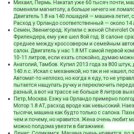
Михаил, Пермь. Накатал уже 60 тысяч почти, ма
поменяли магнитолу, а больше ничего не ломало
Двигатель 1.8 на 140 лошадей — машина летит, с
Расход у Орландо соответственный — около 14 
Семен, Звенигород. Купили с женой Chevrolet O
Фрилендера, ему уже шел 8ой год. В салоне сра
среднее между кроссовером и семейным автом
салон. Двигатель у нас 1.8 МТ самой первой ко
10-11 литров, если ехать спокойно, думаю можн
Анатолий, Тамбов. Купил 2013 года за 800 штук,
140 л.с. Искал с механикой, но так и не нашел, 
Автомат-то неплохо, но когда я еду, то не упра
пытается нащупать ручку и переключить переда
разный, а вот на трассе не больше 8 литров вых
Петр, Москва. Езжу на Орландо примерно полгод
Мотор 1.8 АТ, расход вроде как невысокий. Нае
тысячи, машина как будто только с салона. Пахн
чем и почему, но нравится. Жена очень любит м
можно полдома увезти в багажнике.
Денис, Соликамск. Машина очень нравится, до 