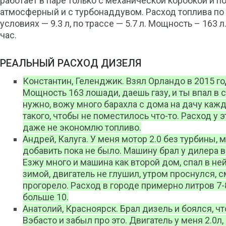
работает в паре только с механической коробкой и по
атмосферный и с турбонаддувом. Расход топлива по
условиях — 9.3 л, по трассе — 5.7 л. Мощность – 163 
час.
РЕАЛЬНЫЙ РАСХОД ДИЗЕЛЯ
Константин, Геленджик. Взял Орландо в 2015 го
Мощность 163 лошади, даешь газу, и ты впал в 
нужно, вожу много барахла с дома на дачу каж
такого, чтобы не поместилось что-то. Расход у э
даже не экономлю топливо.
Андрей, Калуга. У меня мотор 2.0 без турбины,
добавить пока не было. Машину брал у дилера в 
Езжу много и машина как второй дом, спал в ней
зимой, двигатель не глушил, утром проснулся, 
прогорело. Расход в городе примерно литров 7-8
больше 10.
Анатолий, Красноярск. Брал дизель и боялся, ч
Вэбасто и забыл про это. Двигатель у меня 2.0л,