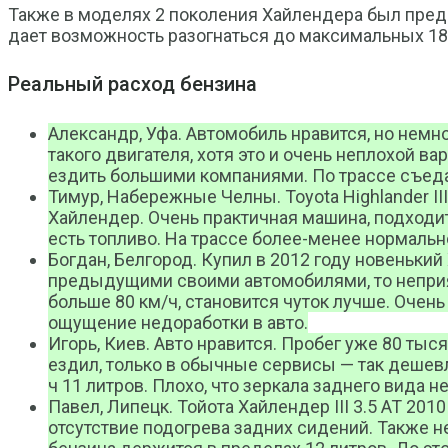
Также в моделях 2 поколения Хайлендера был предс
дает возможность разогнаться до максимальных 180 к
Реальный расход бензина
Александр, Уфа. Автомобиль нравится, но немно
такого двигателя, хотя это и очень неплохой 
ездить большими компаниями. По трассе съедае
Тимур, Набережные Челны. Toyota Highlander III
Хайлендер. Очень практичная машина, подходит
есть топливо. На трассе более-менее нормально
Богдан, Белгород. Купил в 2012 году новенький
предыдущими своими автомобилями, то неприят
больше 80 км/ч, становится чуток лучше. Очень
ощущение недоработки в авто.
Игорь, Киев. Авто нравится. Пробег уже 80 ты
ездил, только в обычные сервисы — так дешевл
ч 11 литров. Плохо, что зеркала заднего вида 
Павел, Липецк. Тойота Хайлендер III 3.5 AT 20
отсутствие подогрева задних сидений. Также н