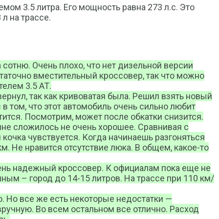
ом 3.5 литра. Его мощность равна 273 л.с. Это
л на трассе.
 сотню. Очень плохо, что нет дизельной версии
статочно вместительный кроссовер, так что можно
елем 3.5 АТ.
 вернул, так как кривоватая была. Решил взять новый
в том, что этот автомобиль очень сильно любит
атится. Посмотрим, может после обкатки снизится.
шине сложилось не очень хорошее. Сравнивая с
кочка чувствуется. Когда начинаешь разгоняться
м. Не нравится отсутствие люка. В общем, какое-то
Очень надежный кроссовер. К официалам пока еще не
ым – город до 14-15 литров. На трассе при 110 км/
ло. Но все же есть некоторые недостатки —
вручную. Во всем остальном все отлично. Расход