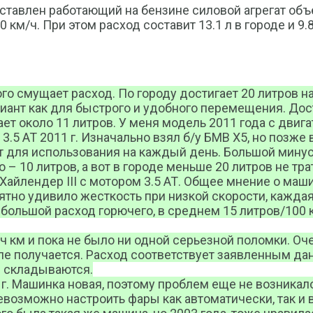
тавлен работающий на бензине силовой агрегат объем
м/ч. При этом расход составит 13.1 л в городе и 9.8 
го смущает расход. По городу достигает 20 литров на
вариант как для быстрого и удобного перемещения. До
т около 11 литров. У меня модель 2011 года с двигат
 3.5 AT 2011 г. Изначально взял б/у БМВ Х5, но позже
 для использования на каждый день. Большой минус 
 – 10 литров, а вот в городе меньше 20 литров не тр
 Хайлендер III с мотором 3.5 АТ. Общее мнение о ма
но удивило жесткость при низкой скорости, каждая 
 большой расход горючего, в среднем 15 литров/100 к
сяч км и пока не было ни одной серьезной поломки. 
е получается. Расход соответствует заявленным данн
не складываются.
10 г. Машинка новая, поэтому проблем еще не возника
евозможно настроить фары как автоматически, так и 