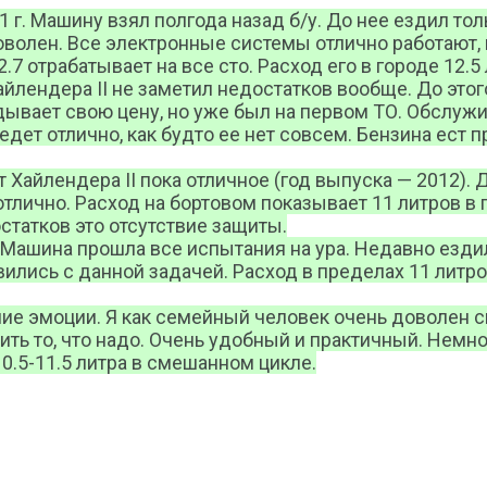
2011 г. Машину взял полгода назад б/у. До нее ездил 
оволен. Все электронные системы отлично работают, 
2.7 отрабатывает на все сто. Расход его в городе 12.5 
айлендера II не заметил недостатков вообще. До этого
ывает свою цену, но уже был на первом ТО. Обслужив
дет отлично, как будто ее нет совсем. Бензина ест пр
 Хайлендера II пока отличное (год выпуска — 2012). Д
тлично. Расход на бортовом показывает 11 литров в го
остатков это отсутствие защиты.
. Машина прошла все испытания на ура. Недавно езди
вились с данной задачей. Расход в пределах 11 литр
е эмоции. Я как семейный человек очень доволен сво
ть то, что надо. Очень удобный и практичный. Немног
10.5-11.5 литра в смешанном цикле.