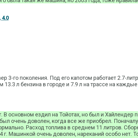
го была такая же машина, но 2003 года, тоже нравила
 4.0
ер 3-го поколения. Под его капотом работает 2.7-ли
м 13.3 л бензина в городе и 7.9 л на трассе на каждые
. В основном ездил на Тойотах, но был и Хайлендер 
е был очень доволен, когда все же приобрел. Понача
ормально. Расход топлива в среднем 11 литров. Сборк
14 г. Машинкой очень доволен, нареканий особо нет. Т