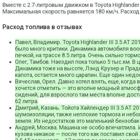
Вместе с 2.7-литровым движком в Toyota Highlander
Максимальная скорость равняется 180 км/ч. Расход то
Расход топлива в отзывах
Павел, Владимир. Toyota Highlander III 3.5 AT 2
было много критики. Динамика автомобиля вооб
печкой, на трассе 8.5 литра. Очень сильно тор
Олег, Тамбов. Наездил пока только 5 тыс.км. 
Динамика тоже на высоте, Лэнд Крузер и Прадо
капота, остается много царапин. Еще один недос
Вячеслав, Орел. Давно хотел взять, еще, когда
хочется отметить — это вполне мощный атмосфер
сидений, для взрослого там места вполне доста
62 литра.
Дмитрий, Казань. Тойота Хайлендер III 3.5 AT 
шумоизоляции, также неплохие тормоза и неболь
земля. Из недостатков это маленький бензобак
Андрей, Москва. Машина не особо впечатлила. 
кузова никакое — после того как поставил свой