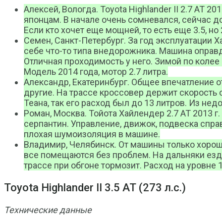
Алексей, Вологда. Toyota Highlander II 2.7 AT 
японцам. В начале очень сомневался, сейчас д
Если кто хочет еще мощней, то есть еще 3.5, но 
Семен, Санкт-Петербург. За год эксплуатации Х
себе что-то типа внедорожника. Машина оправд
Отличная проходимость у него. Зимой по колее е
Модель 2014 года, мотор 2.7 литра.
Александр, Екатеринбург. Общее впечатление от
другие. На трассе кроссовер держит скорость о
Теана, так его расход был до 13 литров. Из нед
Роман, Москва. Тойота Хайлендер 2.7 AT 2013 г
серпантин. Управление, движок, подвеска спра
плохая шумоизоляция в машине.
Владимир, Челябинск. От машины только хороши
все помещаются без проблем. На дальняки езди
трассе при обгоне тормозит. Расход на уровне 
Toyota Highlander II 3.5 АТ (273 л.с.)
Технические данные