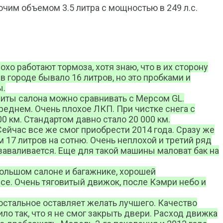
очим объемом 3.5 литра с мощностью в 249 л.с.
лохо работают тормоза, хотя знаю, что в их сторону
 городе бывало 16 литров, но это пробками и
ы.
ариты салона можно сравнивать с Мерсом GL.
реднем. Очень плохое ЛКП. При чистке снега с
00 км. Стандартом давно стало 20 000 км.
 Сейчас все же смог приобрести 2014 года. Сразу же
м 17 литров на сотню. Очень неплохой и третий ряд
 заваливается. Еще для такой машины маловат бак на
 большом салоне и багажнике, хорошей
ссе. Очень тяговитый движок, после Кэмри небо и
 остальное оставляет желать лучшего. Качество
ло так, что я не смог закрыть двери. Расход движка