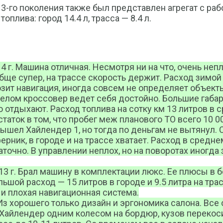
 3-го поколения также был представлен агрегат с раб
плива: город 14.4 л, трасса — 8.4 л.
014 г. Машина отличная. Несмотря ни на что, очень неп
ще супер, на трассе скорость держит. Расход зимой в
мозит навигация, иногда совсем не определяет объект
В целом кроссовер ведет себя достойно. Большие габ
 отдыхают. Расход топлива на сотку км 13 литров в с
таток в том, что пробег меж планового ТО всего 10 0
 вышел Хайлендер 1, но тогда по деньгам не вытянул.
ник, в городе и на трассе хватает. Расход в средне
точно. В управлении неплох, но на поворотах иногда
2013 г. Брал машину в комплектации люкс. Ее плюсы в
шой расход — 15 литров в городе и 9.5 литра на тра
 и плохая навигационная система.
Из хорошего только дизайн и эргономика салона. Все
 Хайлендер одним колесом на бордюр, кузов перекоси