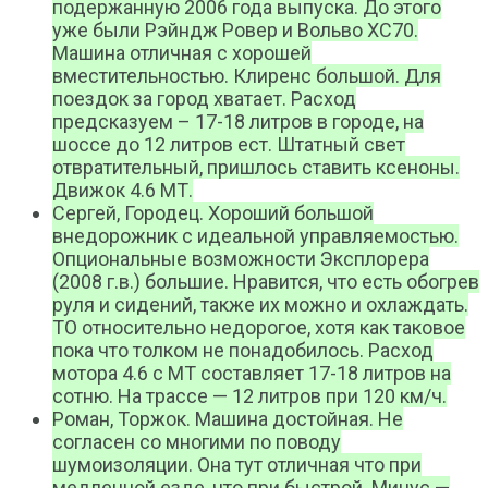
подержанную 2006 года выпуска. До этого
уже были Рэйндж Ровер и Вольво ХС70.
Машина отличная с хорошей
вместительностью. Клиренс большой. Для
поездок за город хватает. Расход
предсказуем – 17-18 литров в городе, на
шоссе до 12 литров ест. Штатный свет
отвратительный, пришлось ставить ксеноны.
Движок 4.6 МТ.
Сергей, Городец. Хороший большой
внедорожник с идеальной управляемостью.
Опциональные возможности Эксплорера
(2008 г.в.) большие. Нравится, что есть обогрев
руля и сидений, также их можно и охлаждать.
ТО относительно недорогое, хотя как таковое
пока что толком не понадобилось. Расход
мотора 4.6 с МТ составляет 17-18 литров на
сотню. На трассе — 12 литров при 120 км/ч.
Роман, Торжок. Машина достойная. Не
согласен со многими по поводу
шумоизоляции. Она тут отличная что при
медленной езде, что при быстрой. Минус —