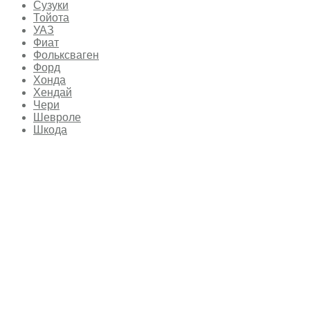
Сузуки
Тойота
УАЗ
Фиат
Фольксваген
Форд
Хонда
Хендай
Чери
Шевроле
Шкода