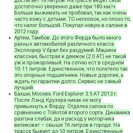
достигает 18 литров. На трассе ведет себя
достаточно уверенно даже при 180 км/ч.
Больше выжимать не пробовал, так как очень
часто езжу с детьми. ТО неплохое, но плохо то,
что налог большой. Покупал новую в салоне в
2012 году.
Артем, Тамбов. До этого Форда было много
разных автомобилей различного класса.
Эксплорер V брал без раздумий. Машина
классная, быстрая и движок (2.0 АТ) не такой
уж и прожорливый. На сотню ест в среднем
10-11 литров. Единственное, что полетело так
это опорные подшипники. Новые дорогие, а
ждать по гарантии долго. Сервис не самый
лучший.
Бахши, Москва. Ford Explorer 3.5 AT 2013 г.
После Лэнд Крузера никак не могу
привыкнуть к Форду. Отделка салона по
сравнению с Тойотой второго сорта. Динамика
разгона слабая, да и расход у моторчика
великоват – свыше 16 литров в городе. На
трассе бывает до 10 литров. Единственные