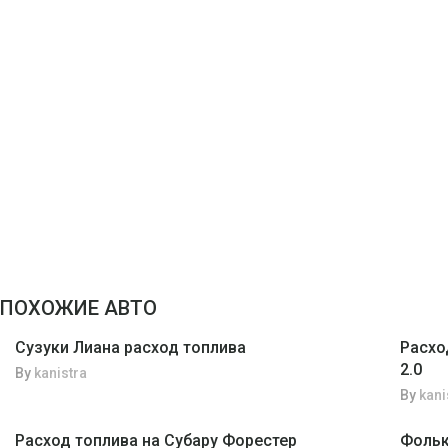
ПОХОЖИЕ АВТО
Сузуки Лиана расход топлива
Расход
2.0
By
kanistra
By
kani
Расход топлива на Субару Форестер
Фольк