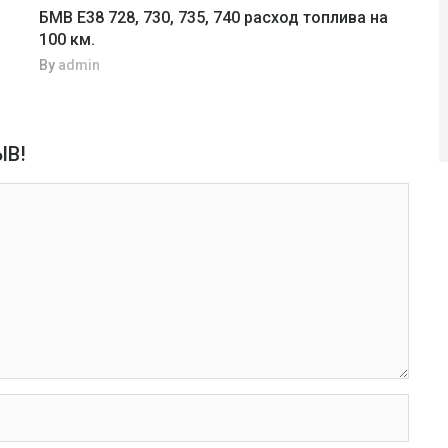
БМВ Е38 728, 730, 735, 740 расход топлива на
100 км.
By
admin
ЫВ!