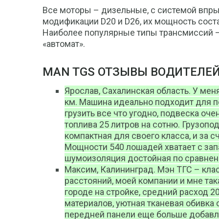
Все моторы – дизельные, с системой впр
модификации D20 и D26, их мощность сост
Наиболее популярные типы трансмиссий – 
«автомат».
MAN TGS ОТЗЫВЫ ВОДИТЕЛЕ
Ярослав, Сахалинская область. У меня
км. Машина идеально подходит для 
грузить все что угодно, подвеска оч
топлива 25 литров на сотню. Грузопо
компактная для своего класса, и за с
Мощности 540 лошадей хватает с зап
шумоизоляция достойная по сравнен
Максим, Калининград. Мэн ТГС – кла
расстояний, моей компании и мне та
городе на стройке, средний расход 2
материалов, уютная тканевая обивка 
передней панели еще больше добавля