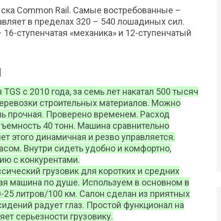
ыска Common Rail. Самые востребованные –
авляет в пределах 320 – 540 лошадиных сил.
16-ступенчатая «механика» и 12-ступенчатый
Й
 TGS с 2010 года, за семь лет накатал 500 тысяч
перевозки строительных материалов. Можно
ень прочная. Проверено временем. Расход
дъемность 40 тонн. Машина сравнительно
чет этого динамичная и резво управляется.
асом. Внутри сидеть удобно и комфортно,
ию с конкурентами.
ссический грузовик для коротких и средних
кая машина по душе. Используем в основном в
0-25 литров/100 км. Салон сделан из приятных
сидений радует глаз. Простой функционал на
ет серьезности грузовику.