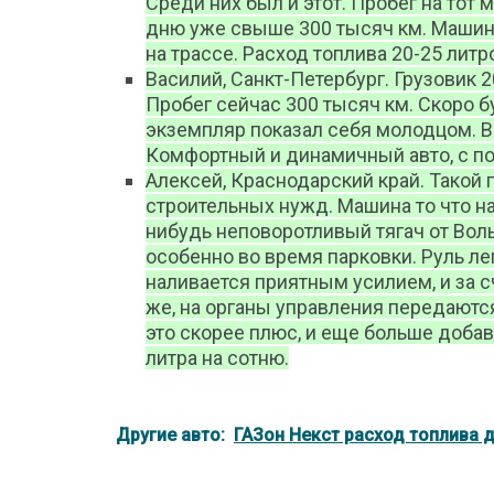
Среди них был и этот. Пробег на тот
дню уже свыше 300 тысяч км. Машина
на трассе. Расход топлива 20-25 литр
Василий, Санкт-Петербург. Грузовик 
Пробег сейчас 300 тысяч км. Скоро б
экземпляр показал себя молодцом. Ве
Комфортный и динамичный авто, с по
Алексей, Краснодарский край. Такой
строительных нужд. Машина то что на
нибудь неповоротливый тягач от Вол
особенно во время парковки. Руль лег
наливается приятным усилием, и за с
же, на органы управления передаются
это скорее плюс, и еще больше добав
литра на сотню.
Другие авто:
ГАЗон Некст расход топлива д