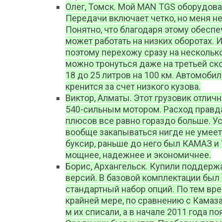
Олег, Томск. Мой MAN TGS оборудова
Передачи включает четко, но меня н
Понятно, что благодаря этому обеспе
может работать на низких оборотах. И
поэтому перехожу сразу на несколько 
можно тронуться даже на третьей скор
18 до 25 литров на 100 км. Автомоби
кренится за счет низкого кузова.
Виктор, Алматы. Этот грузовик отлич
540-сильным мотором. Расход правда
плюсов все равно гораздо больше. У
вообще закапываться нигде не умеет.
буксир, раньше до него был КАМАЗ и 
мощнее, надежнее и экономичнее.
Борис, Архангельск. Купили поддержа
версий. В базовой комплектации был
стандартный набор опций. По тем вр
крайней мере, по сравнению с Камаз
м их списали, а в начале 2011 года 