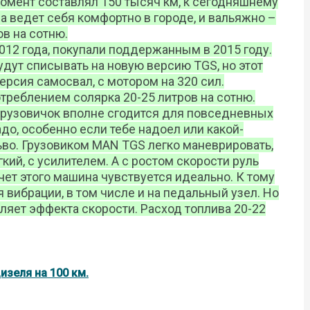
 момент составлял 150 тысяч км, к сегодняшнему
 ведет себя комфортно в городе, и вальяжно –
ов на сотню.
2012 года, покупали поддержанным в 2015 году.
удут списывать на новую версию TGS, но этот
рсия самосвал, с мотором на 320 сил.
треблением солярка 20-25 литров на сотню.
 грузовичок вполне сгодится для повседневных
до, особенно если тебе надоел или какой-
ьво. Грузовиком MAN TGS легко маневрировать,
кий, с усилителем. А с ростом скорости руль
чет этого машина чувствуется идеально. К тому
 вибрации, в том числе и на педальный узел. Но
ляет эффекта скорости. Расход топлива 20-22
изеля на 100 км.