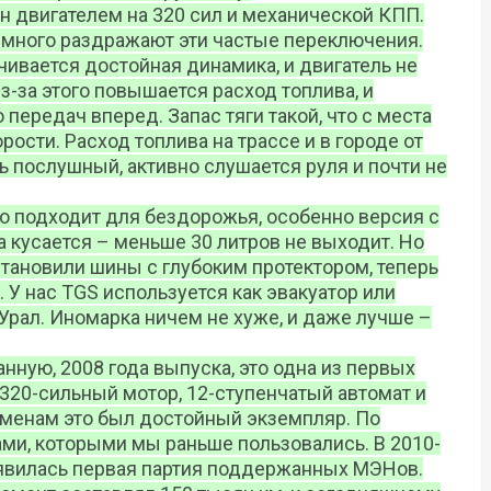
н двигателем на 320 сил и механической КПП.
емного раздражают эти частые переключения.
чивается достойная динамика, и двигатель не
з-за этого повышается расход топлива, и
передач вперед. Запас тяги такой, что с места
ости. Расход топлива на трассе и в городе от
ль послушный, активно слушается руля и почти не
но подходит для бездорожья, особенно версия с
 кусается – меньше 30 литров не выходит. Но
становили шины с глубоким протектором, теперь
 У нас TGS используется как эвакуатор или
Урал. Иномарка ничем не хуже, и даже лучше –
нную, 2008 года выпуска, это одна из первых
 320-сильный мотор, 12-ступенчатый автомат и
еменам это был достойный экземпляр. По
ами, которыми мы раньше пользовались. В 2010-
появилась первая партия поддержанных МЭНов.