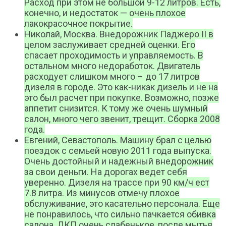
Расход при этом не большой 9-12 литров. Есть,
конечно, и недостаток — очень плохое
лакокрасочное покрытие.
Николай, Москва. Внедорожник Паджеро II в
целом заслуживает средней оценки. Его
спасает проходимость и управляемость. В
остальном много недоработок. Двигатель
расходует слишком много – до 17 литров
дизеля в городе. Это как-никак дизель и не на
это был расчет при покупке. Возможно, позже
аппетит снизится. К тому же очень шумный
салон, много чего звенит, трещит. Сборка 2008
года.
Евгений, Севастополь. Машину брал с целью
поездок с семьей новую 2011 года выпуска.
Очень достойный и надежный внедорожник
за свои деньги. На дорогах ведет себя
уверенно. Дизеля на трассе при 90 км/ч ест
7.8 литра. Из минусов отмечу плохое
обслуживание, это касательно персонала. Еще
не понравилось, что сильно пачкается обивка
салона. ЛКП очень слабенькое, после мытья