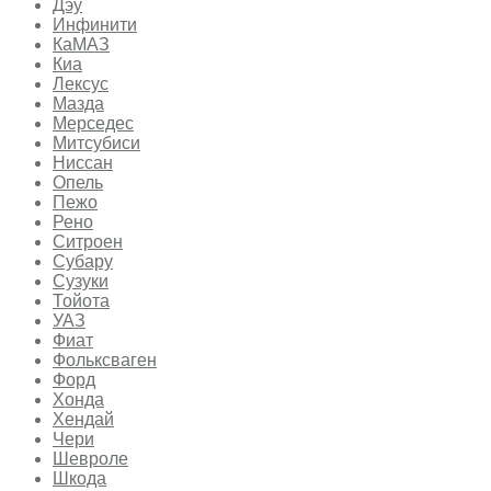
Дэу
Инфинити
КаМАЗ
Киа
Лексус
Мазда
Мерседес
Митсубиси
Ниссан
Опель
Пежо
Рено
Ситроен
Субару
Сузуки
Тойота
УАЗ
Фиат
Фольксваген
Форд
Хонда
Хендай
Чери
Шевроле
Шкода