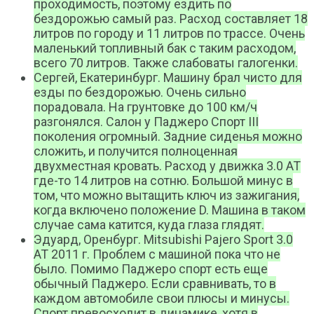
проходимость, поэтому ездить по
бездорожью самый раз. Расход составляет 18
литров по городу и 11 литров по трассе. Очень
маленький топливный бак с таким расходом,
всего 70 литров. Также слабоваты галогенки.
Сергей, Екатеринбург. Машину брал чисто для
езды по бездорожью. Очень сильно
порадовала. На грунтовке до 100 км/ч
разгонялся. Салон у Паджеро Спорт III
поколения огромный. Задние сиденья можно
сложить, и получится полноценная
двухместная кровать. Расход у движка 3.0 АТ
где-то 14 литров на сотню. Большой минус в
том, что можно вытащить ключ из зажигания,
когда включено положение D. Машина в таком
случае сама катится, куда глаза глядят.
Эдуард, Оренбург. Mitsubishi Pajero Sport 3.0
AT 2011 г. Проблем с машиной пока что не
было. Помимо Паджеро спорт есть еще
обычный Паджеро. Если сравнивать, то в
каждом автомобиле свои плюсы и минусы.
Спорт превосходит в динамике, хотя в