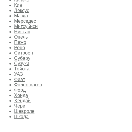
Киа
Лексус
Мазда
Мерседес
Митсубиси
Ниссан
Опель
Пежо
Рено
Ситроен
Субару
Сузуки
Тойота
УАЗ
Фиат
Фольксваген
Форд
Хонда
Хендай
Чери
Шевроле
Шкода