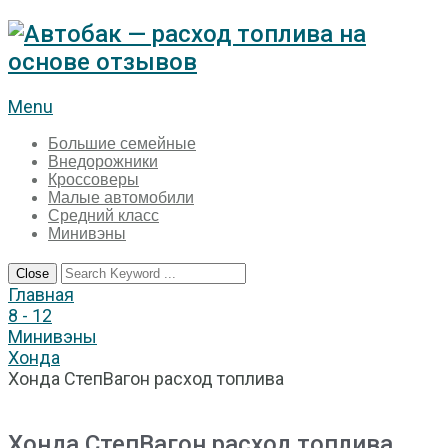
Menu
Большие семейные
Внедорожники
Кроссоверы
Малые автомобили
Средний класс
Минивэны
Close
Главная
8 - 12
Минивэны
Хонда
Хонда СтепВагон расход топлива
Хонда СтепВагон расход топлива